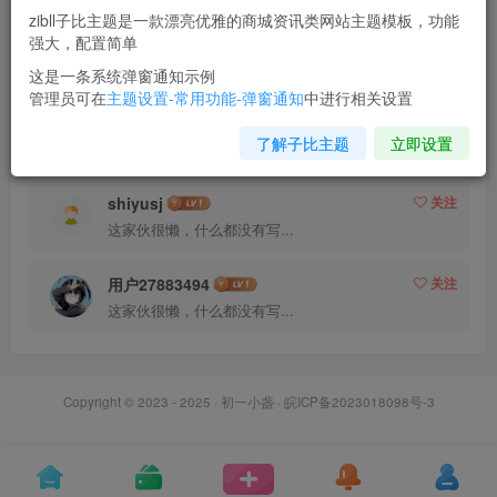
16
收藏
0
评论
2
版块
0
帖子
1
粉丝
3
商品
1
zibll子比主题是一款漂亮优雅的商城资讯类网站主题模板，功能
强大，配置简单
粉丝 3
关注 0
这是一条系统弹窗通知示例
管理员可在
主题设置-常用功能-弹窗通知
中进行相关设置
挑の战 dajiatlbb.com
关注
了解子比主题
立即设置
这家伙很懒，什么都没有写...
shiyusj
关注
这家伙很懒，什么都没有写...
用户27883494
关注
这家伙很懒，什么都没有写...
Copyright © 2023 - 2025 ·
初一小盏
·
皖ICP备2023018098号-3