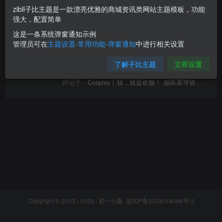
文章
16
收藏
0
评论
2
版块
1
帖子
0
粉丝
3
商
zibll子比主题是一款漂亮优雅的商城资讯类网站主题模板，功能
强大，配置简单
这是一条系统弹窗通知示例
水帖美如花，养护靠大家！
3个月前
管理员可在
主题设置-常用功能-弹窗通知
中进行相关设置
评论于：
COS英梨梨24P_孟程程 – 美图作品图片欣赏
了解子比主题
立即设置
谢谢你的分享，我从中学到了很多！
3个月前
评论于：
Cosplay｜我，就是欢愉！ 崩坏星穹铁道 花火@-羊大真人-
Copyright © 2023 - 2025 ·
初一小盏
·
皖ICP备2023018098号-3