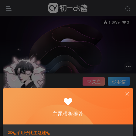
1.6W+
3
关注
私信
82719519
每日一图
6个头像框
管理员
超级版主
主题模板推荐
这家伙很懒，什么都没有写...
本站采用子比主题建站