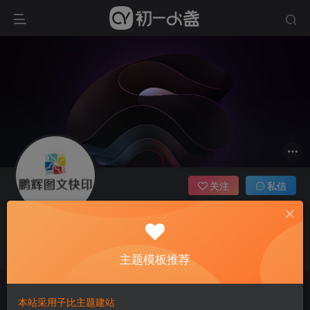
关注
私信
轻念
每日一图
这家伙很懒，什么都没有写...
主题模板推荐
文章
0
收藏
0
评论
0
版块
0
帖子
0
粉丝
0
本站采用子比主题建站