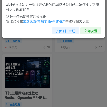
zibll子比主题是一款漂亮优雅的商城资讯类网站主题模板，功能
强大，配置简单
这是一条系统弹窗通知示例
管理员可在
主题设置-常用功能-弹窗通知
中进行相关设置
测试
Trae接入中转站AI教程
【使用
了解子比主题
立即设置
教程】
主题教程
主题教程
19天前
19天前
55
105
子比主题网站加速教程：
Redis、Opcache与PHP 8优
化指南
主题教程